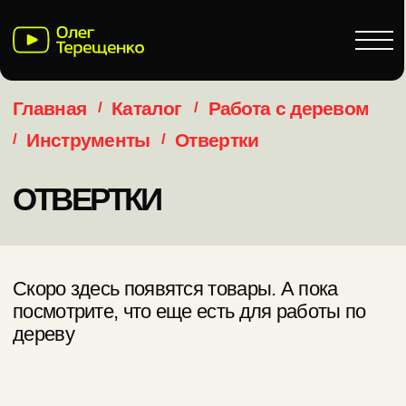
ЧТО ГОВОРЯТ КЛИЕНТЫ
Для заказа авторских изделий
или консультации по товарам
пишите в телеграм
Главная
Каталог
Работа с деревом
/
/
Инструменты
Отвертки
/
/
05 / Обратная связь
ОТВЕРТКИ
Скоро здесь появятся товары. А пока
посмотрите, что еще есть для работы по
дереву
ОСТАЛИСЬ