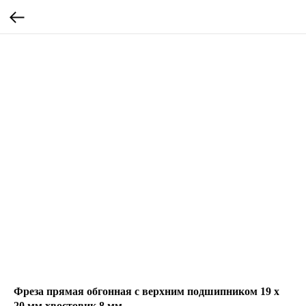
Фреза прямая обгонная с верхним подшипником 19 х
20 мм,хвостовик 8 мм